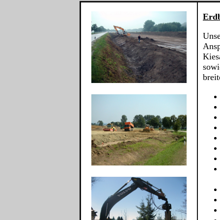
Erd
Unse
Ansp
Kies
sowi
brei