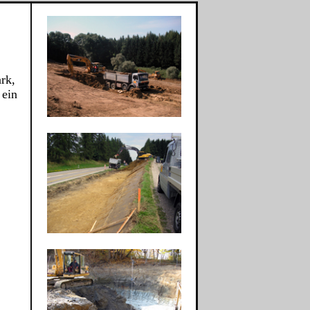
rk,
 ein